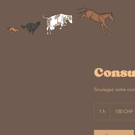
Consul
Soulagez votre co
100
francs
1 h
1
100 CHF
suisses